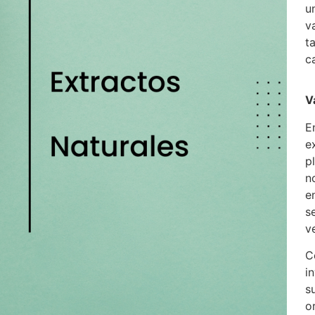
u
v
t
c
V
E
e
p
n
e
s
v
C
i
s
o