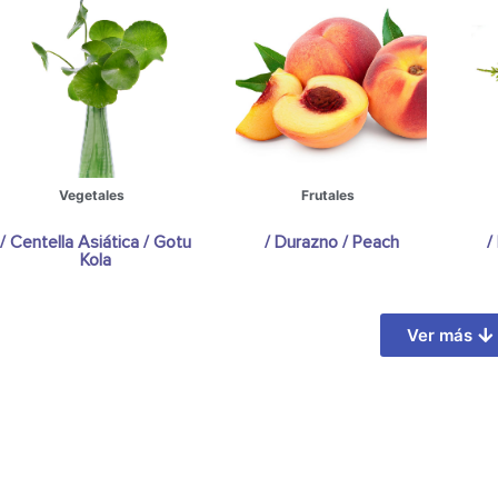
Vegetales
Frutales
/ Centella Asiática / Gotu
/ Durazno / Peach
/
Kola
Ver más